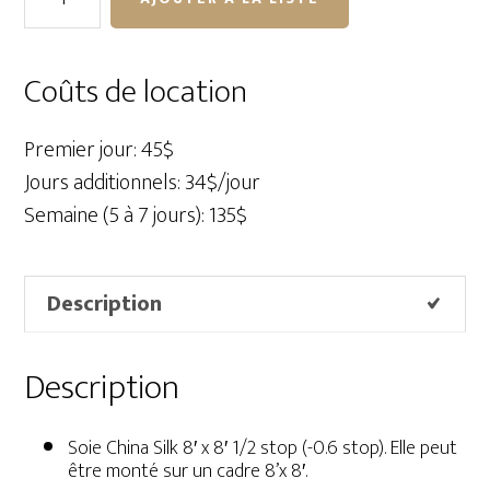
de
Soie
China
Coûts de location
Silk
8'
Premier jour: 45$
x
Jours additionnels: 34$/jour
8'
Semaine (5 à 7 jours): 135$
1/2
stop
Description
Description
Soie China Silk 8′ x 8′ 1/2 stop (-0.6 stop). Elle peut
être monté sur un cadre 8’x 8′.