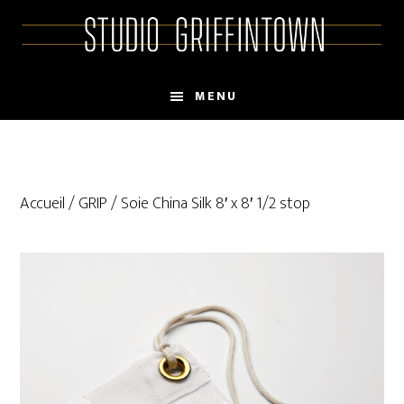
Skip
Skip
to
to
main
primary
content
sidebar
MENU
Accueil
/
GRIP
/ Soie China Silk 8′ x 8′ 1/2 stop