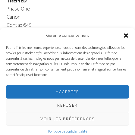
TRÉPIED
Phase One
Canon
Contax 645
Fuji
Gérer le consentement
Trépied caméra – Rotule
Pour offrir les meilleures expériences, nous utilisons des technologies telles que les
ORDINATEUR
cookies pour stocker et/ou accéder aux informations des appareils. Le fait de
Ordinateur – Moniteur
consentir à ces technologies nous permettra de traiter des données telles que le
comportement de navigation ou les ID uniques sur ce site. Le fait de ne pas
Câble
consentir ou de retirer son consentement peut avoir un effet négatif sur certaines
Batterie ECOFLOW –
caractéristiques et fonctions.
Génératrice
Charriot
ACCEPTER
ÉQUIPEMENT DE
PRODUCTION
REFUSER
VOIR LES PRÉFÉRENCES
COPYRIGHT © 2026 · STUDIO GRIFFINTOWN
Politique de confidentialité