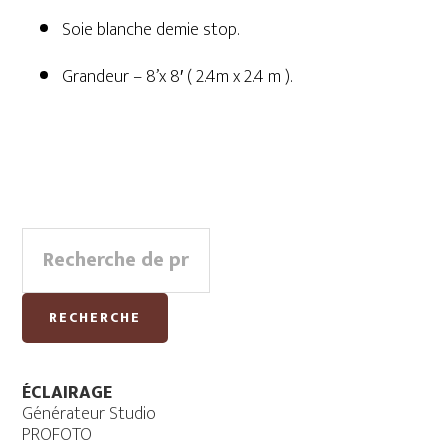
Soie blanche demie stop.
Grandeur – 8’x 8′ ( 2.4m x 2.4 m ).
Primary
Recherche
Sidebar
pour :
RECHERCHE
ÉCLAIRAGE
Générateur Studio
PROFOTO