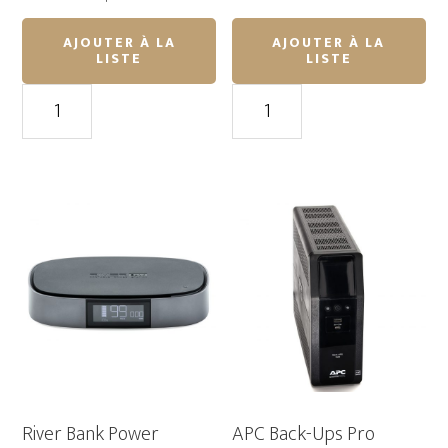
AJOUTER À LA
AJOUTER À LA
LISTE
LISTE
quantité
quantité
de
de
River
River
2
Power
Pro
Station
Power
412Wh
Station
Output/500W
768Wh
Output/800W
River Bank Power
APC Back-Ups Pro