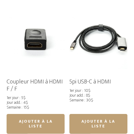
HDMI
HDMI
4K
4K
câble
câble
Coupleur HDMI à HDMI
5pi USB-C à HDMI
F / F
1er jour : 10$
Jour add. : 8$
1er jour : 5$
Semaine : 30$
Jour add. : 4$
Semaine : 15$
AJOUTER À LA
AJOUTER À LA
LISTE
LISTE