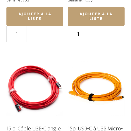
Semaine : 75$
Semaine : 105$
AJOUTER À LA
AJOUTER À LA
LISTE
LISTE
quantité
quantité
de
de
15pi
33
Câble
pi
USB-
Câble
C
USB-
Area51
C
droit
Area51
droit
15 pi Câble USB-C angle
15pi USB-C à USB Micro-