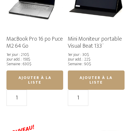
moniteur
II
MSE
MacBook Pro 16 po Puce
Mini Moniteur portable
M2 64 Go
Visual Beat 13.3¨
1er jour : 210$
1er jour : 30$
Jour add. : 158$
Jour add. : 22$
Semaine : 630$
Semaine : 90$
AJOUTER À LA
AJOUTER À LA
LISTE
LISTE
quantité
quantité
de
de
MacBook
Mini
Pro
Moniteur
16
portable
NOUVEAU!
po
Visual