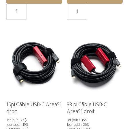
quantité
quantité
de
de
Monitor
Panneau
Stand
Solaire
II
110W
–
Ecoflow
MSE
pour
Delta
Power
Station
15pi Câble USB-C Area51
33 pi Câble USB-C
droit
Area51 droit
1er jour : 25$
1er jour : 35$
Jour add. : 19$
Jour add. : 26$