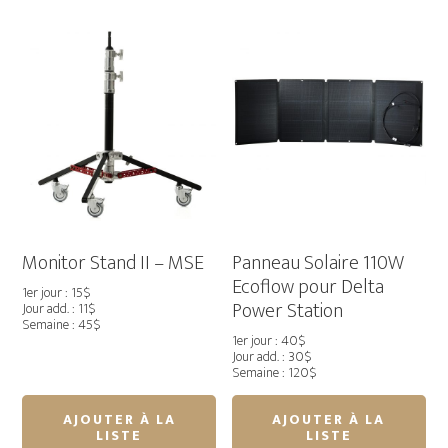
x
plage
25"
pliable
x
Tipke
37"
Monitor Stand II – MSE
Panneau Solaire 110W
Ecoflow pour Delta
1er jour : 15$
Power Station
Jour add. : 11$
Semaine : 45$
1er jour : 40$
Jour add. : 30$
Semaine : 120$
AJOUTER À LA
AJOUTER À LA
LISTE
LISTE