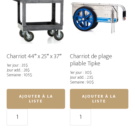
Mag
Laptop
case
avec
trépied
Charriot 44″ x 25″ x 37″
Charriot de plage
pliable Tipke
1er jour : 35$
Jour add. : 26$
1er jour : 30$
Semaine : 105$
Jour add. : 23$
Semaine : 90$
AJOUTER À LA
AJOUTER À LA
LISTE
LISTE
quantité
quantité
de
de
Charriot
Charriot
44"
de