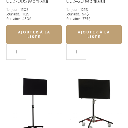
CG2700S Moniteur
CG2420 Moniteur
1er jour : 150$
1er jour : 125$
Jour add. : 112$
Jour add. : 94$
Semaine : 450$
Semaine : 375$
AJOUTER À LA
AJOUTER À LA
LISTE
LISTE
quantité
quantité
de
de
EIZO
EIZO
27"
24"
ColorEdge
ColorEdge
CG2700S
CG2420
Moniteur
Moniteur