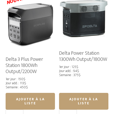
Puce
Beat
M2
13.3¨
64
Go
Delta Power Station
Delta 3 Plus Power
1300Wh Output/1800W
Station 1800Wh
1er jour : 125$
Output/2200W
Jour add. : 94$
Semaine : 375$
1er jour : 150$
Jour add. : 113$
Semaine : 450$
AJOUTER À LA
AJOUTER À LA
LISTE
LISTE
quantité
quantité