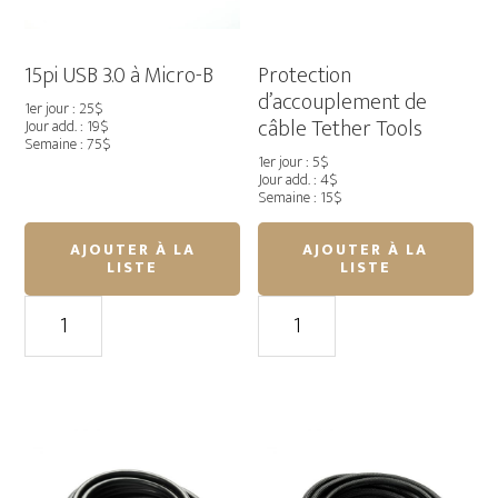
Pro
15pi USB 3.0 à Micro-B
Protection
d’accouplement de
1er jour : 25$
câble Tether Tools
Jour add. : 19$
Semaine : 75$
1er jour : 5$
Jour add. : 4$
Semaine : 15$
AJOUTER À LA
AJOUTER À LA
LISTE
LISTE
quantité
quantité
de
de
15pi
Protection
USB
d’accouplement
3.0
de
à
câble
Micro-
Tether
B
Tools