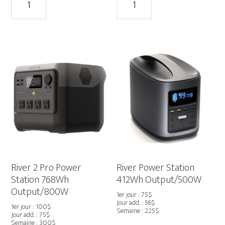
de
de
Delta
Delta
3
Power
Plus
Station
Power
1300Wh
Station
Output/1800W
1800Wh
Output/2200W
River 2 Pro Power
River Power Station
Station 768Wh
412Wh Output/500W
Output/800W
1er jour : 75$
Jour add. : 56$
1er jour : 100$
Semaine : 225$
Jour add. : 75$
Semaine : 300$