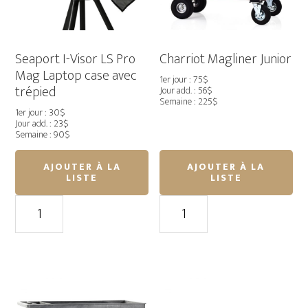
capacité
Seaport I-Visor LS Pro
Charriot Magliner Junior
Mag Laptop case avec
1er jour : 75$
trépied
Jour add. : 56$
Semaine : 225$
1er jour : 30$
Jour add. : 23$
Semaine : 90$
AJOUTER À LA
AJOUTER À LA
LISTE
LISTE
quantité
quantité
de
de
Seaport
Charriot
I-
Magliner
Visor
Junior
LS
Pro