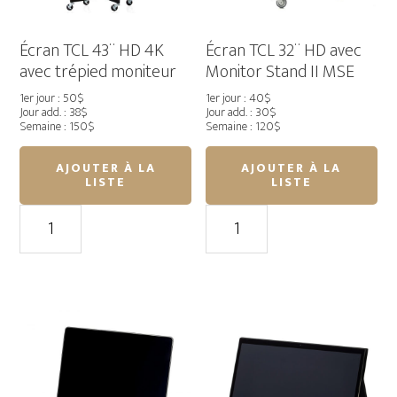
Écran TCL 43¨ HD 4K
Écran TCL 32¨ HD avec
avec trépied moniteur
Monitor Stand II MSE
1er jour : 50$
1er jour : 40$
Jour add. : 38$
Jour add. : 30$
Semaine : 150$
Semaine : 120$
AJOUTER À LA
AJOUTER À LA
LISTE
LISTE
quantité
quantité
de
de
Écran
Écran
TCL
TCL
43¨
32¨
HD
HD
4K
avec
avec
Monitor
trépied
Stand