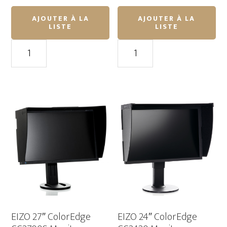
AJOUTER À LA
AJOUTER À LA
LISTE
LISTE
quantité
quantité
de
de
Inovativ
Inovativ
Voyager
Voyager
30
36
EVO
EVO
X
Cart
Cart
avec
avec
X-
X-
Top
Top
Keyboard
Keyboard
Shelf
Shelf
EIZO 27″ ColorEdge
EIZO 24″ ColorEdge