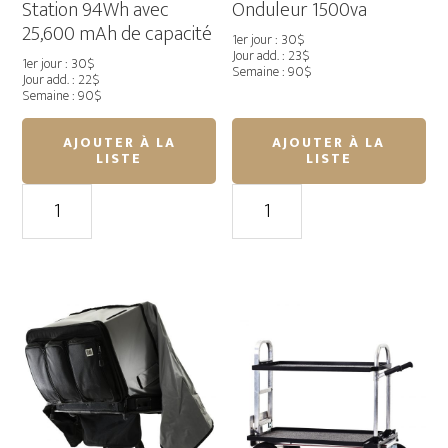
Station 94Wh avec
Onduleur 1500va
25,600 mAh de capacité
1er jour : 30$
Jour add. : 23$
1er jour : 30$
Semaine : 90$
Jour add. : 22$
Semaine : 90$
AJOUTER À LA
AJOUTER À LA
LISTE
LISTE
quantité
quantité
de
de
River
APC
Bank
Back-
Power
Ups
Station
Pro
94Wh
Onduleur
avec
1500va
25,600
mAh
de