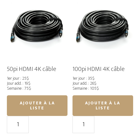
câble
50pi HDMI 4K câble
100pi HDMI 4K câble
1er jour : 25$
1er jour : 35$
Jour add. : 19$
Jour add. : 26$
Semaine : 75$
Semaine : 105$
AJOUTER À LA
AJOUTER À LA
LISTE
LISTE
quantité
quantité
de
de
50pi
100pi