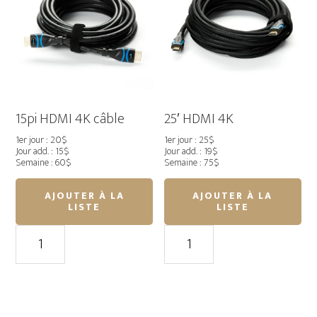
15pi HDMI 4K câble
25′ HDMI 4K
1er jour : 20$
1er jour : 25$
Jour add. : 15$
Jour add. : 19$
Semaine : 60$
Semaine : 75$
AJOUTER À LA
AJOUTER À LA
LISTE
LISTE
quantité
quantité
de
de
15pi
25'
HDMI
HDMI
4K
4K