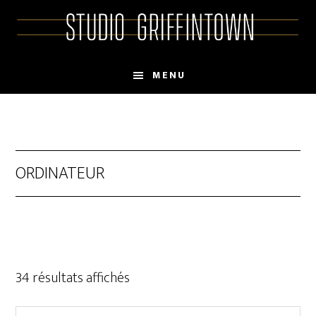
Skip
Skip
to
to
main
primary
content
sidebar
MENU
ORDINATEUR
34 résultats affichés