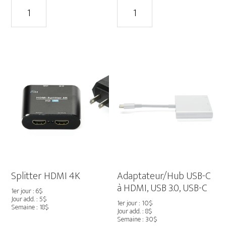
quantité
quantité
de
de
Coupleur
5pi
HDMI
USB-
à
C
HDMI
à
F
HDMI
/
F
Splitter HDMI 4K
Adaptateur/Hub USB-C
à HDMI, USB 3.0, USB-C
1er jour : 6$
Jour add. : 5$
1er jour : 10$
Semaine : 18$
Jour add. : 8$
Semaine : 30$