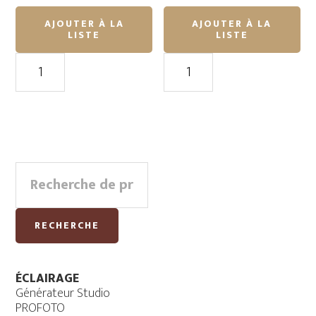
AJOUTER À LA
AJOUTER À LA
LISTE
LISTE
quantité
quantité
de
de
Splitter
Adaptateur/Hub
HDMI
USB-
4K
C
à
Primary
HDMI,
Recherche
USB
Sidebar
pour :
3.0,
USB-
RECHERCHE
C
ÉCLAIRAGE
Générateur Studio
PROFOTO