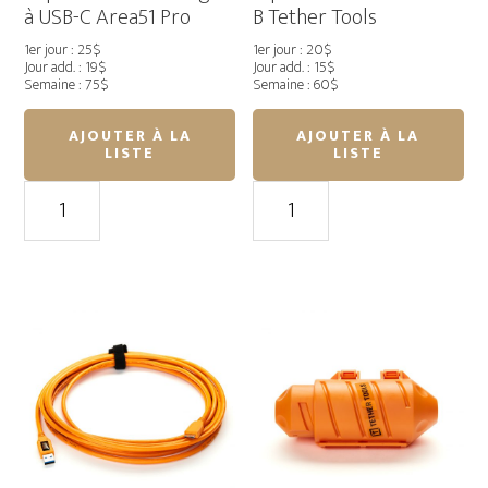
à USB-C Area51 Pro
B Tether Tools
1er jour : 25$
1er jour : 20$
Jour add. : 19$
Jour add. : 15$
Semaine : 75$
Semaine : 60$
AJOUTER À LA
AJOUTER À LA
LISTE
LISTE
quantité
quantité
de
de
15
15pi
pi
USB-
Câble
C
USB-
à
C
USB
angle
Micro-
à
B
USB-
Tether
C
Tools
Area51