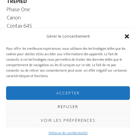
TRÉPIED
Phase One
Canon
Contax 645
Fuji
Gérer le consentement
Trépied caméra – Rotule
Pour offrir les meilleures expériences, nous utilisons des technologies telles que les
ORDINATEUR
cookies pour stocker et/ou accéder aux informations des appareils. Le fait de
Ordinateur – Moniteur
consentir à ces technologies nous permettra de traiter des données telles que le
comportement de navigation ou les ID uniques sur ce site. Le fait de ne pas
Câble
consentir ou de retirer son consentement peut avoir un effet négatif sur certaines
Batterie ECOFLOW –
caractéristiques et fonctions.
Génératrice
Charriot
ACCEPTER
ÉQUIPEMENT DE
PRODUCTION
REFUSER
VOIR LES PRÉFÉRENCES
COPYRIGHT © 2026 · STUDIO GRIFFINTOWN
Politique de confidentialité