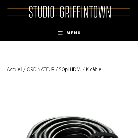
Skip
Skip
to
to
main
primary
content
sidebar
MENU
Accueil
/
ORDINATEUR
/ 50pi HDMI 4K câble