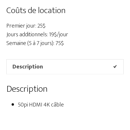
HDMI
Coûts de location
4K
câble
Premier jour: 25$
Jours additionnels: 19$/jour
Semaine (5 à 7 jours): 75$
Description
Description
50pi HDMI 4K câble