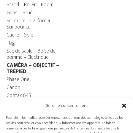
Stand – Roller – Boom
Grips – Stud
Scrim Jim – California
Sunbounce
Cadre – Soie
Flag
Sac de sable – Boîte de
pomme – Électrique
CAMÉRA – OBJECTIF –
TRÉPIED
Phase One
Canon
Contax 645
Fuji
Gérer le consentement
Trépied caméra – Rotule
Pour offrir les meilleures expériences, nous utilisons des technologies telles que les
ORDINATEUR
cookies pour stocker et/ou accéder aux informations des appareils. Le fait de
Ordinateur – Moniteur
consentir à ces technologies nous permettra de traiter des données telles que le