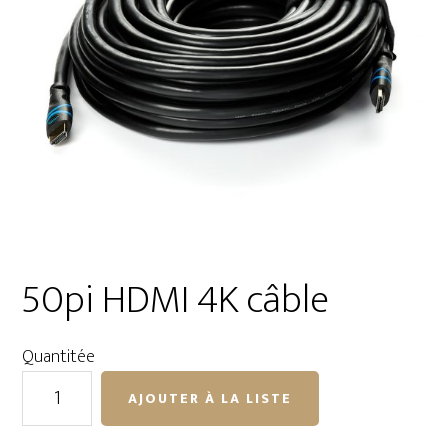
50pi HDMI 4K câble
Quantitée
quantité
AJOUTER À LA LISTE
de
50pi