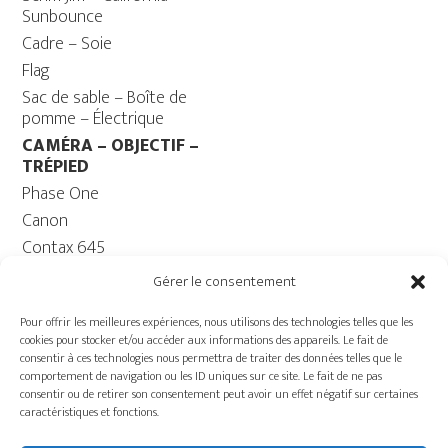
Sunbounce
Cadre – Soie
Flag
Sac de sable – Boîte de
pomme – Électrique
CAMÉRA – OBJECTIF –
TRÉPIED
Phase One
Canon
Contax 645
Fuji
Gérer le consentement
Trépied caméra – Rotule
Pour offrir les meilleures expériences, nous utilisons des technologies telles que les
ORDINATEUR
cookies pour stocker et/ou accéder aux informations des appareils. Le fait de
Ordinateur – Moniteur
consentir à ces technologies nous permettra de traiter des données telles que le
comportement de navigation ou les ID uniques sur ce site. Le fait de ne pas
Câble
consentir ou de retirer son consentement peut avoir un effet négatif sur certaines
Batterie ECOFLOW –
caractéristiques et fonctions.
Génératrice