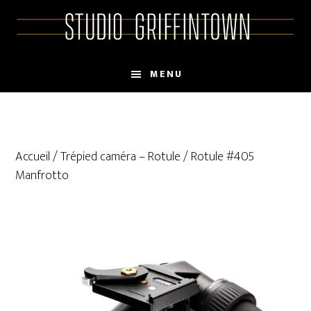
Skip
Skip
to
to
main
primary
content
sidebar
MENU
Accueil
/
Trépied caméra – Rotule
/ Rotule #405
Manfrotto