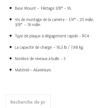
Base Mount – Filetage 3/8″ – 16.
Vis de montage de la caméra – 1/4″ – 20 mâle,
3/8″ – 16 mâle.
Type de plaque à dégagement rapide – RC4.
La capacité de charge – 16,5 lb / 7,48 kg.
Nombre de niveaux à bulle – 3.
Matériel – Aluminium.
Primary
Recherche
Sidebar
pour :