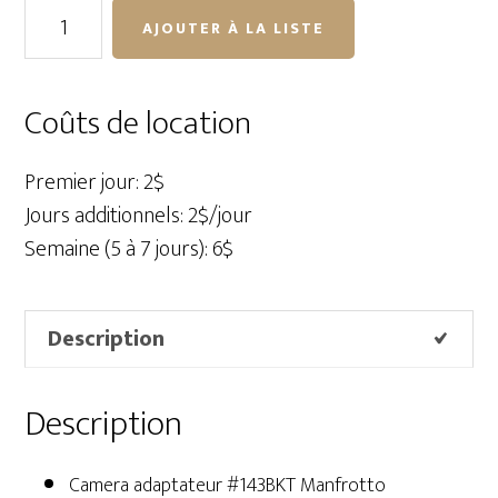
quantité
AJOUTER À LA LISTE
de
Camera
adaptateur
Coûts de location
#143BKT
Manfrotto
Premier jour: 2$
Jours additionnels: 2$/jour
Semaine (5 à 7 jours): 6$
Description
Description
Camera adaptateur #143BKT Manfrotto