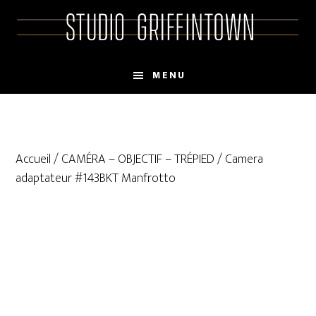
Skip
Skip
to
to
main
primary
content
sidebar
MENU
Accueil
/
CAMÉRA – OBJECTIF – TRÉPIED
/ Camera
adaptateur #143BKT Manfrotto