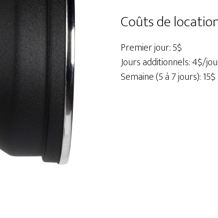
Profoto
Zoom
Coûts de locatio
Réflecteur
7"
Premier jour: 5$
pour
Jours additionnels: 4$/jou
grid
Semaine (5 à 7 jours): 15$