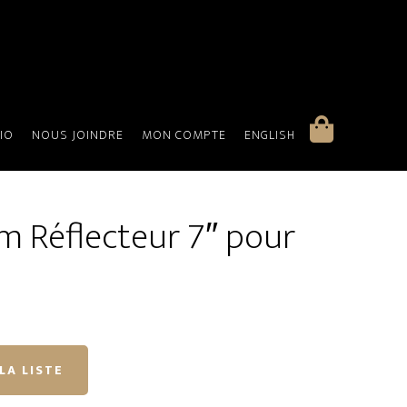
IO
NOUS JOINDRE
MON COMPTE
ENGLISH
m Réflecteur 7″ pour
LA LISTE