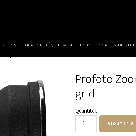
 PROPOS
LOCATION D’ÉQUIPEMENT PHOTO
LOCATION DE STUD
our grid
Profoto Zoo
grid
Quantitée
quantité
AJOUTER À 
de