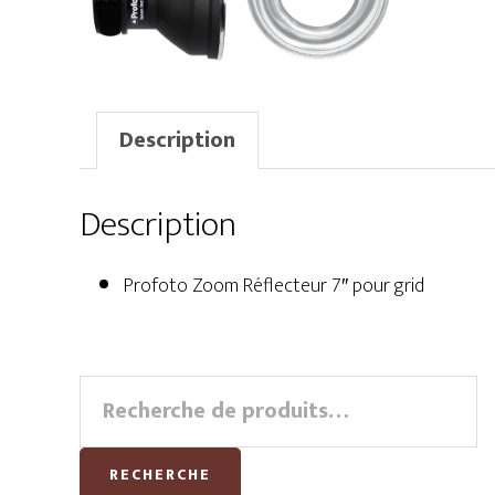
Description
Description
Profoto Zoom Réflecteur 7″ pour grid
Primary
Recherche
pour :
Sidebar
RECHERCHE