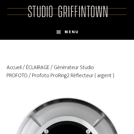
Skip
Skip
to
to
main
primary
content
sidebar
MENU
Accueil
/
ÉCLAIRAGE
/
Générateur Studio
PROFOTO
/ Profoto ProRing2 Réflecteur ( argent )