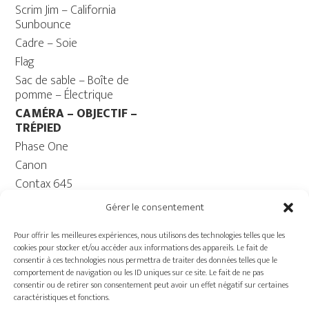
Scrim Jim – California
Sunbounce
Cadre – Soie
Flag
Sac de sable – Boîte de
pomme – Électrique
CAMÉRA – OBJECTIF –
TRÉPIED
Phase One
Canon
Contax 645
Fuji
Gérer le consentement
Trépied caméra – Rotule
Pour offrir les meilleures expériences, nous utilisons des technologies telles que les
ORDINATEUR
cookies pour stocker et/ou accéder aux informations des appareils. Le fait de
Ordinateur – Moniteur
consentir à ces technologies nous permettra de traiter des données telles que le
comportement de navigation ou les ID uniques sur ce site. Le fait de ne pas
Câble
consentir ou de retirer son consentement peut avoir un effet négatif sur certaines
Batterie ECOFLOW –
caractéristiques et fonctions.