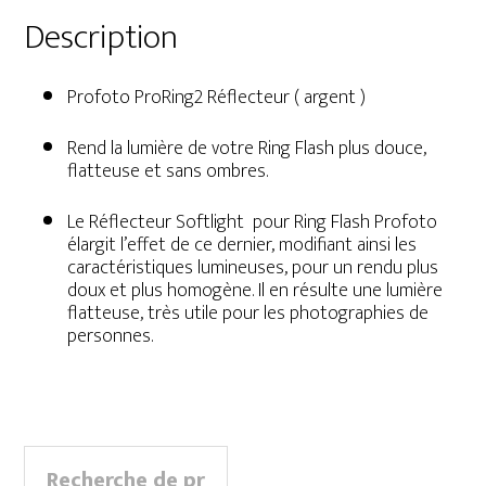
Description
Profoto ProRing2 Réflecteur ( argent )
Rend la lumière de votre Ring Flash plus douce,
flatteuse et sans ombres.
Le Réflecteur Softlight pour Ring Flash Profoto
élargit l’effet de ce dernier, modifiant ainsi les
caractéristiques lumineuses, pour un rendu plus
doux et plus homogène. Il en résulte une lumière
flatteuse, très utile pour les photographies de
personnes.
Primary
Recherche
Sidebar