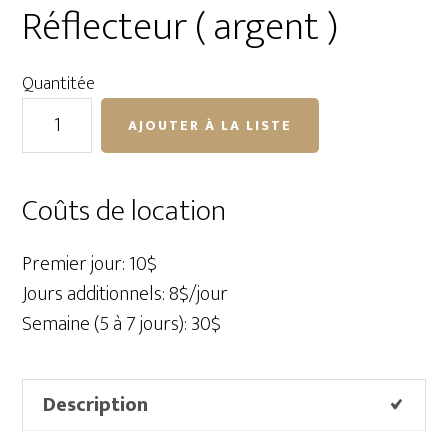
Réflecteur ( argent )
Quantitée
quantité
AJOUTER À LA LISTE
de
Profoto
ProRing2
Coûts de location
Réflecteur
(
Premier jour: 10$
argent
Jours additionnels: 8$/jour
)
Semaine (5 à 7 jours): 30$
Description