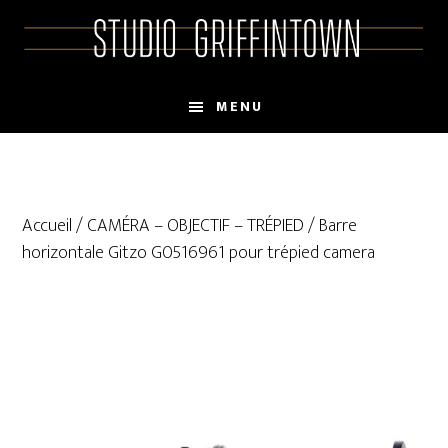
Skip
Skip
to
to
main
primary
content
sidebar
MENU
Accueil
/
CAMÉRA – OBJECTIF – TRÉPIED
/ Barre
horizontale Gitzo G0516961 pour trépied camera