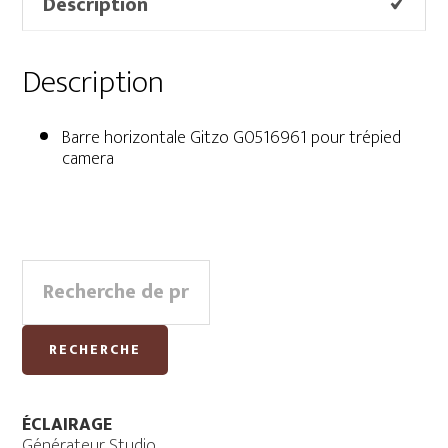
Description
Description
Barre horizontale Gitzo G0516961 pour trépied
camera
Primary
Recherche
Sidebar
pour :
RECHERCHE
ÉCLAIRAGE
Générateur Studio