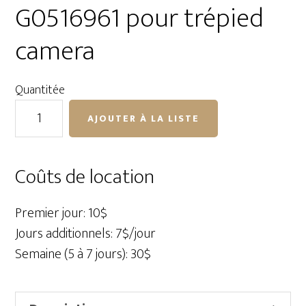
G0516961 pour trépied
camera
Quantitée
quantité
AJOUTER À LA LISTE
de
Barre
horizontale
Coûts de location
Gitzo
G0516961
Premier jour: 10$
pour
Jours additionnels: 7$/jour
trépied
Semaine (5 à 7 jours): 30$
camera