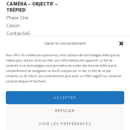
CAMÉRA – OBJECTIF –
TRÉPIED
Phase One
Canon
Contax 645
Fuji
Gérer le consentement
Trépied caméra – Rotule
Pour offrir les meilleures expériences, nous utilisons des technologies telles que les
ORDINATEUR
cookies pour stocker et/ou accéder aux informations des appareils. Le fait de
Ordinateur – Moniteur
consentir à ces technologies nous permettra de traiter des données telles que le
comportement de navigation ou les ID uniques sur ce site. Le fait de ne pas
Câble
consentir ou de retirer son consentement peut avoir un effet négatif sur certaines
Batterie ECOFLOW –
caractéristiques et fonctions.
Génératrice
Charriot
ACCEPTER
ÉQUIPEMENT DE
PRODUCTION
REFUSER
VOIR LES PRÉFÉRENCES