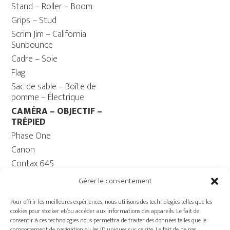
Stand – Roller – Boom
Grips – Stud
Scrim Jim – California
Sunbounce
Cadre – Soie
Flag
Sac de sable – Boîte de
pomme – Électrique
CAMÉRA – OBJECTIF –
TRÉPIED
Phase One
Canon
Contax 645
Fuji
Gérer le consentement
Trépied caméra – Rotule
Pour offrir les meilleures expériences, nous utilisons des technologies telles que les
ORDINATEUR
cookies pour stocker et/ou accéder aux informations des appareils. Le fait de
Ordinateur – Moniteur
consentir à ces technologies nous permettra de traiter des données telles que le
comportement de navigation ou les ID uniques sur ce site. Le fait de ne pas