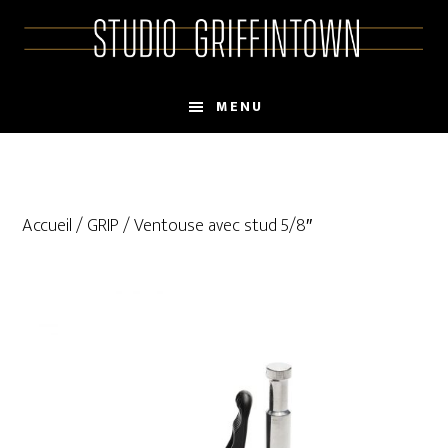
Skip
Skip
to
to
main
primary
content
sidebar
MENU
Accueil
/
GRIP
/ Ventouse avec stud 5/8″