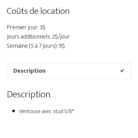
avec
Coûts de location
stud
5/8"
Premier jour: 3$
Jours additionnels: 2$/jour
Semaine (5 à 7 jours): 9$
Description
Description
Ventouse avec stud 5/8″