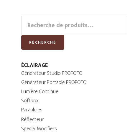
Primary
Recherche
pour :
Sidebar
RECHERCHE
ÉCLAIRAGE
Générateur Studio PROFOTO
Générateur Portable PROFOTO
Lumière Continue
Softbox
Parapluies
Réflecteur
Special Modifiers