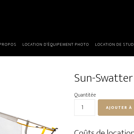
 PROPOS
LOCATION D’ÉQUIPEMENT PHOTO
LOCATION DE STUD
Sun-Swatter B
Quantitée
quantité
AJOUTER À 
de
Sun-
Swatter
Coûts de locatio