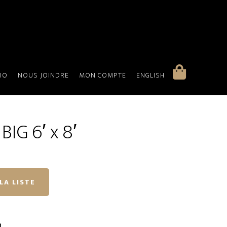
IO
NOUS JOINDRE
MON COMPTE
ENGLISH
IG 6′ x 8′
LA LISTE
n