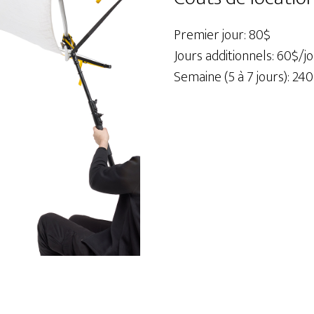
BIG
6'
Premier jour: 80$
x
Jours additionnels: 60$/j
8'
Semaine (5 à 7 jours): 24