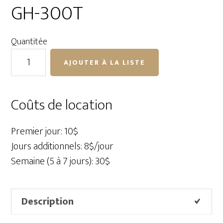
GH-300T
Quantitée
quantité
AJOUTER À LA LISTE
de
Rotule
Pistolet
Coûts de location
Vanguard
GH-
Premier jour: 10$
300T
Jours additionnels: 8$/jour
Semaine (5 à 7 jours): 30$
Description