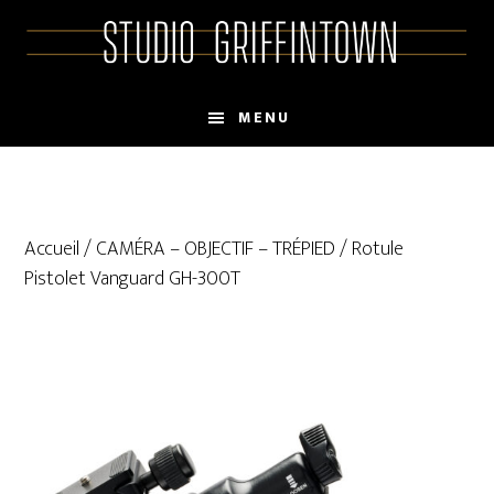
Skip
Skip
to
to
main
primary
content
sidebar
MENU
Accueil
/
CAMÉRA – OBJECTIF – TRÉPIED
/ Rotule
Pistolet Vanguard GH-300T