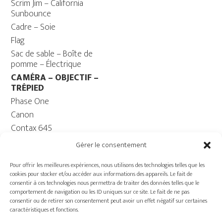
Scrim Jim – California
Sunbounce
Cadre – Soie
Flag
Sac de sable – Boîte de
pomme – Électrique
CAMÉRA – OBJECTIF –
TRÉPIED
Phase One
Canon
Contax 645
Fuji
Gérer le consentement
Trépied caméra – Rotule
Pour offrir les meilleures expériences, nous utilisons des technologies telles que les
ORDINATEUR
cookies pour stocker et/ou accéder aux informations des appareils. Le fait de
Ordinateur – Moniteur
consentir à ces technologies nous permettra de traiter des données telles que le
comportement de navigation ou les ID uniques sur ce site. Le fait de ne pas
Câble
consentir ou de retirer son consentement peut avoir un effet négatif sur certaines
Batterie ECOFLOW –
caractéristiques et fonctions.
Génératrice