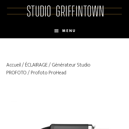
Skip
Skip
to
to
main
primary
content
sidebar
MENU
Accueil
/
ÉCLAIRAGE
/
Générateur Studio
PROFOTO
/ Profoto ProHead