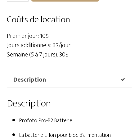
Profoto
Pro-
Coûts de location
B2
Batterie
Premier jour: 10$
Jours additionnels: 8$/jour
Semaine (5 à 7 jours): 30$
Description
Description
Profoto Pro-B2 Batterie
La batterie Li-Ion pour bloc d’alimentation