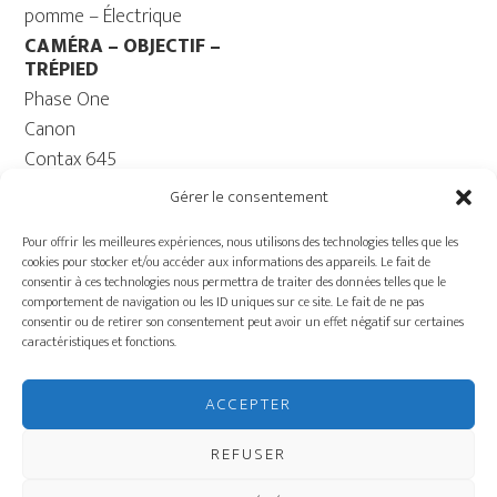
pomme – Électrique
CAMÉRA – OBJECTIF –
TRÉPIED
Phase One
Canon
Contax 645
Fuji
Gérer le consentement
Trépied caméra – Rotule
Pour offrir les meilleures expériences, nous utilisons des technologies telles que les
ORDINATEUR
cookies pour stocker et/ou accéder aux informations des appareils. Le fait de
Ordinateur – Moniteur
consentir à ces technologies nous permettra de traiter des données telles que le
comportement de navigation ou les ID uniques sur ce site. Le fait de ne pas
Câble
consentir ou de retirer son consentement peut avoir un effet négatif sur certaines
Batterie ECOFLOW –
caractéristiques et fonctions.
Génératrice
Charriot
ACCEPTER
ÉQUIPEMENT DE
PRODUCTION
REFUSER