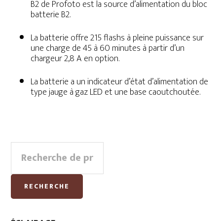
B2 de Profoto est la source d’alimentation du bloc
batterie B2.
La batterie offre 215 flashs à pleine puissance sur
une charge de 45 à 60 minutes à partir d’un
chargeur 2,8 A en option.
La batterie a un indicateur d’état d’alimentation de
type jauge à gaz LED et une base caoutchoutée.
Primary
Recherche
Sidebar
pour :
RECHERCHE