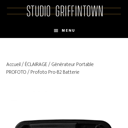
Skip
Skip
to
to
main
primary
content
sidebar
MENU
Accueil
/
ÉCLAIRAGE
/
Générateur Portable
PROFOTO
/ Profoto Pro-B2 Batterie