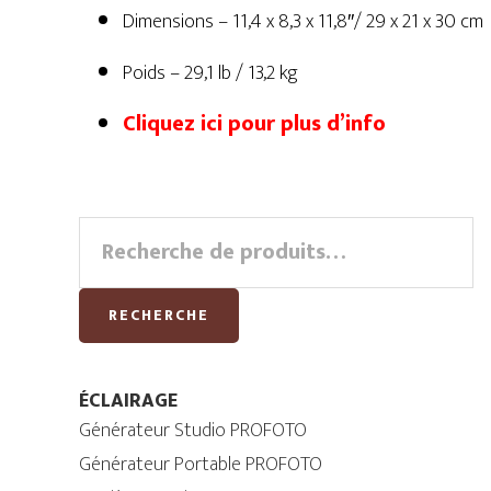
Dimensions – 11,4 x 8,3 x 11,8″/ 29 x 21 x 30 cm
Poids – 29,1 lb / 13,2 kg
Cliquez ici pour plus d’info
Primary
Recherche
pour :
Sidebar
RECHERCHE
ÉCLAIRAGE
Générateur Studio PROFOTO
Générateur Portable PROFOTO