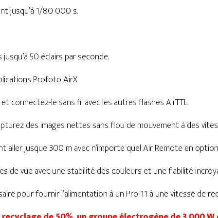
ant jusqu’à 1/80 000 s.
 jusqu’à 50 éclairs par seconde.
ications Profoto AirX
 connectez-le sans fil avec les autres flashes AirTTL.
capturez des images nettes sans flou de mouvement à des vites
ant aller jusque 300 m avec n’importe quel Air Remote en option
 de vue avec une stabilité des couleurs et une fiabilité incroy
re pour fournir l’alimentation à un Pro-11 à une vitesse de re
de recyclage de 50%, un groupe électrogène de 3 000 