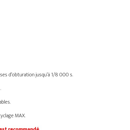
ses d’obturation jusqu’à 1/8 000 s.
.
ables.
cyclage MAX.
W est recommandé.