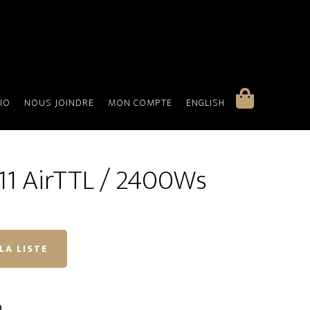
IO
NOUS JOINDRE
MON COMPTE
ENGLISH
11 AirTTL / 2400Ws
LA LISTE
n