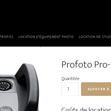
 PROPOS
LOCATION D’ÉQUIPEMENT PHOTO
LOCATION DE STUD
 Profoto Pro-11 AirTTL / 2400Ws
Profoto Pro-
Quantitée
quantité
AJOUTER À 
de
Profoto
Pro-
Coûts de locatio