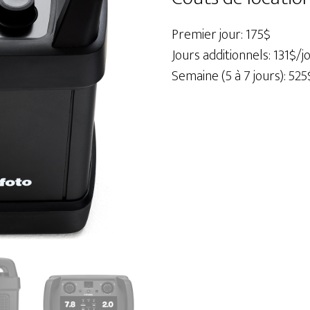
11
AirTTL
Premier jour: 175$
/
Jours additionnels: 131$/j
2400Ws
Semaine (5 à 7 jours): 525