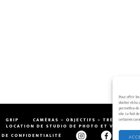
Pour offrir le
stocker et/ou 
permettra de 
site. Le fait 
certaines cara
GRIP
CAMÉRAS – OBJECTIFS – TRÉPIEDS
LOCATION DE STUDIO DE PHOTO ET VIDÉO
 DE CONFIDENTIALITÉ
ENGL
ACC