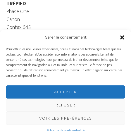
TRÉPIED
Phase One
Canon
Contax 645
Fuji
Gérer le consentement
Trépied caméra – Rotule
Pour offrir les meilleures expériences, nous utilisons des technologies telles que les
ORDINATEUR
cookies pour stocker et/ou accéder aux informations des appareils. Le fait de
Ordinateur – Moniteur
consentir à ces technologies nous permettra de traiter des données telles que le
comportement de navigation ou les ID uniques sur ce site. Le fait de ne pas
Câble
consentir ou de retirer son consentement peut avoir un effet négatif sur certaines
Batterie ECOFLOW –
caractéristiques et fonctions.
Génératrice
Charriot
ACCEPTER
ÉQUIPEMENT DE
PRODUCTION
REFUSER
VOIR LES PRÉFÉRENCES
COPYRIGHT © 2026 · STUDIO GRIFFINTOWN
Politique de confidentialité