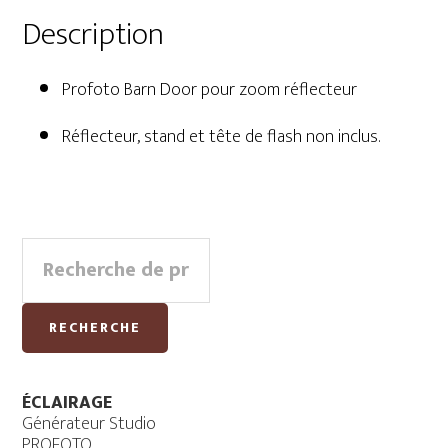
Description
Profoto Barn Door pour zoom réflecteur
Réflecteur, stand et tête de flash non inclus.
Primary
Recherche
Sidebar
pour :
RECHERCHE
ÉCLAIRAGE
Générateur Studio
PROFOTO