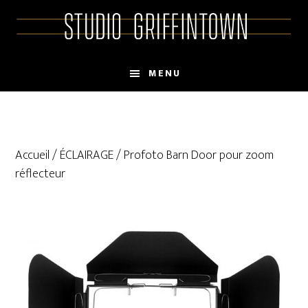
Skip
Skip
to
to
main
primary
content
sidebar
MENU
Accueil
/
ÉCLAIRAGE
/ Profoto Barn Door pour zoom
réflecteur