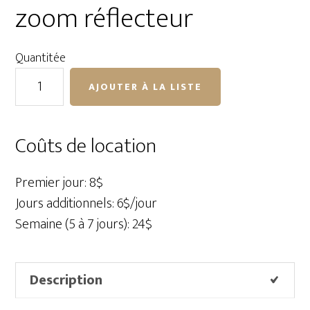
zoom réflecteur
Quantitée
quantité
AJOUTER À LA LISTE
de
Profoto
Barn
Coûts de location
Door
pour
Premier jour: 8$
zoom
Jours additionnels: 6$/jour
réflecteur
Semaine (5 à 7 jours): 24$
Description