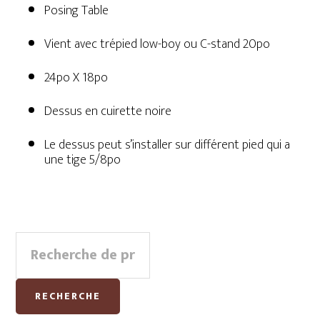
Posing Table
Vient avec trépied low-boy ou C-stand 20po
24po X 18po
Dessus en cuirette noire
Le dessus peut s’installer sur différent pied qui a
une tige 5/8po
Primary
Recherche
Sidebar
pour :
RECHERCHE