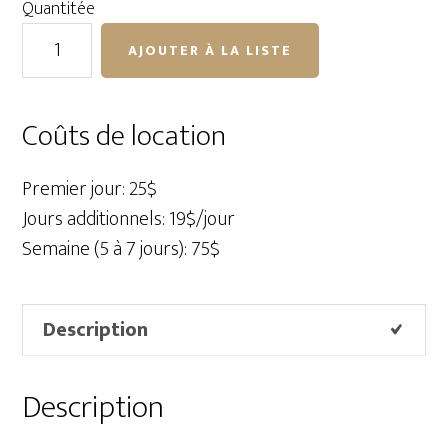
Quantitée
quantité
AJOUTER À LA LISTE
de
Posing
Table
Coûts de location
Premier jour: 25$
Jours additionnels: 19$/jour
Semaine (5 à 7 jours): 75$
Description
Description