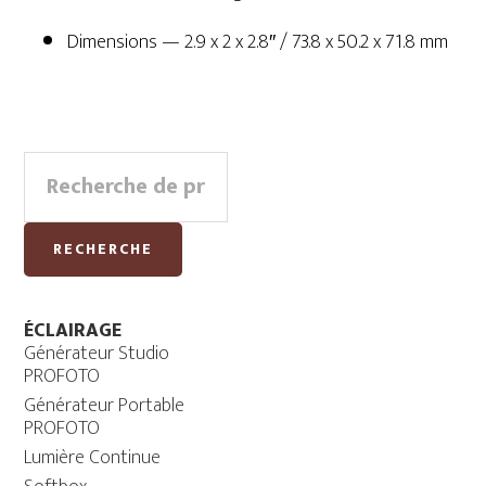
Dimensions — 2.9 x 2 x 2.8″ / 73.8 x 50.2 x 71.8 mm
Primary
Recherche
Sidebar
pour :
RECHERCHE
ÉCLAIRAGE
Générateur Studio
PROFOTO
Générateur Portable
PROFOTO
Lumière Continue