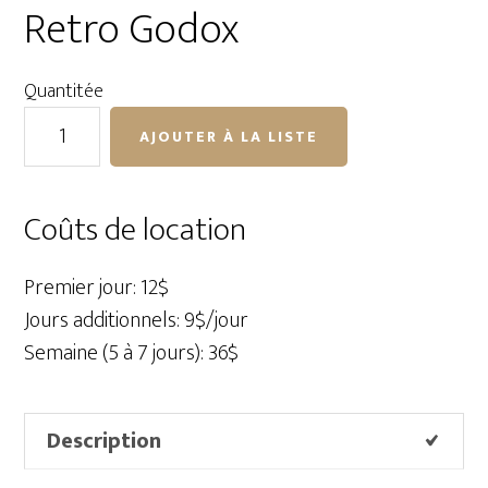
Retro Godox
Quantitée
quantité
AJOUTER À LA LISTE
de
Flash
Camera
Coûts de location
Lux
Junior
Premier jour: 12$
Retro
Jours additionnels: 9$/jour
Godox
Semaine (5 à 7 jours): 36$
Description