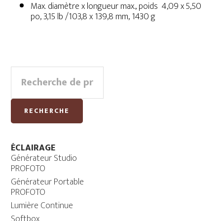
Max. diamètre x longueur max., poids 4,09 x 5,50
po, 3,15 lb /103,8 x 139,8 mm, 1430 g
Primary
Recherche
Sidebar
pour :
RECHERCHE
ÉCLAIRAGE
Générateur Studio
PROFOTO
Générateur Portable
PROFOTO
Lumière Continue
Softbox