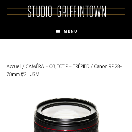
Skip
Skip
to
to
main
primary
content
sidebar
MENU
Accueil
/
CAMÉRA – OBJECTIF – TRÉPIED
/ Canon RF 28-
70mm f/2L USM