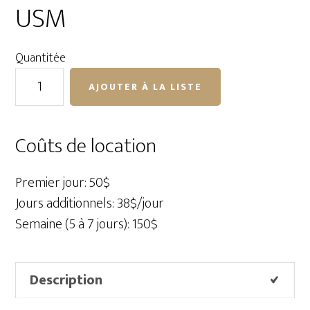
USM
Quantitée
quantité
AJOUTER À LA LISTE
de
Canon
RF
Coûts de location
28-
70mm
Premier jour: 50$
f/2L
Jours additionnels: 38$/jour
USM
Semaine (5 à 7 jours): 150$
Description