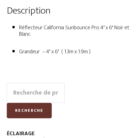
Description
Réflecteur California Sunbounce Pro 4′ x 6′ Noir et
Blanc
Grandeur – 4′ x 6′ ( 1.3m x 1.9m )
Primary
Recherche
Sidebar
pour :
RECHERCHE
ÉCLAIRAGE