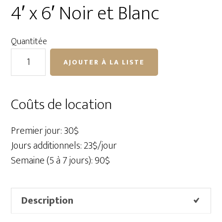
4′ x 6′ Noir et Blanc
Quantitée
quantité
AJOUTER À LA LISTE
de
California
Sunbounce
Coûts de location
Pro
4'
Premier jour: 30$
x
Jours additionnels: 23$/jour
6'
Semaine (5 à 7 jours): 90$
Noir
et
Description
Blanc