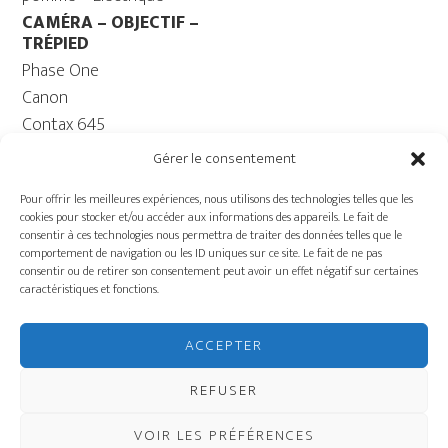
CAMÉRA – OBJECTIF –
TRÉPIED
Phase One
Canon
Contax 645
Fuji
Gérer le consentement
Trépied caméra – Rotule
Pour offrir les meilleures expériences, nous utilisons des technologies telles que les
ORDINATEUR
cookies pour stocker et/ou accéder aux informations des appareils. Le fait de
Ordinateur – Moniteur
consentir à ces technologies nous permettra de traiter des données telles que le
comportement de navigation ou les ID uniques sur ce site. Le fait de ne pas
Câble
consentir ou de retirer son consentement peut avoir un effet négatif sur certaines
Batterie ECOFLOW –
caractéristiques et fonctions.
Génératrice
Charriot
ACCEPTER
ÉQUIPEMENT DE
PRODUCTION
REFUSER
VOIR LES PRÉFÉRENCES