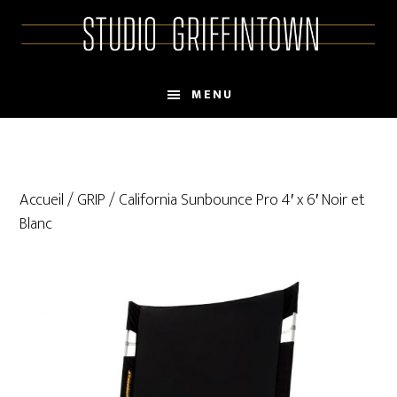
Skip
Skip
to
to
main
primary
content
sidebar
MENU
Accueil
/
GRIP
/ California Sunbounce Pro 4′ x 6′ Noir et
Blanc