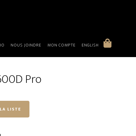
IO
NOUS JOINDRE
MON COMPTE
ENGLISH
600D Pro
LA LISTE
n