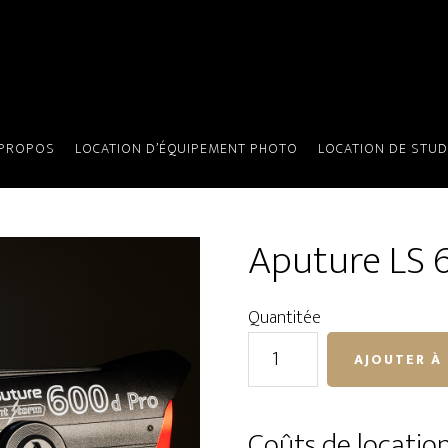
 PROPOS
LOCATION D’ÉQUIPEMENT PHOTO
LOCATION DE STUD
S 600D Pro
Aputure LS 
Quantitée
quantité
AJOUTER À 
de
Aputure
LS
Coûts de locatio