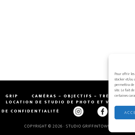
Pour offrir le
stocker et/ou 
permettra de 
site. Le fait 
certaines cara
GRIP
CAMÉRAS – OBJECTIFS – TRÉPIEDS
LOCATION DE STUDIO DE PHOTO ET VIDÉO
 DE CONFIDENTIALITÉ
ENGL
ACC
COPYRIGHT © 2026 · STUDIO GRIFFINTOWN