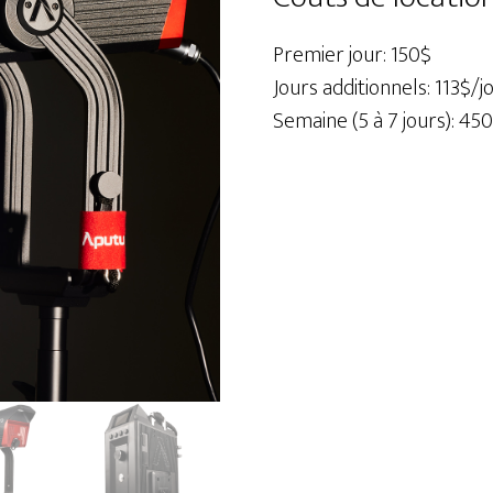
600D
Pro
Premier jour: 150$
Jours additionnels: 113$/j
Semaine (5 à 7 jours): 45