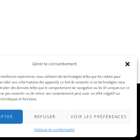
Gérer le consentement
s meilleures expériences, nous utilisons des technologies telles que les cookies pour
accéder aux informations des appareils. Le fait de consentir à ces technologies nous
traiter des données telles que le comportement de navigation ou les ID uniques sur ce
de ne pas consentir ou de retirer son consentement peut avoir un effet négatif sur
ctéristiques et fonctions.
ORDINATEURS – MONITEURS
NOS CLIENTS
NOUS JOINDRE
ISH
EPTER
REFUSER
VOIR LES PRÉFÉRENCES
Politique de confidentialité